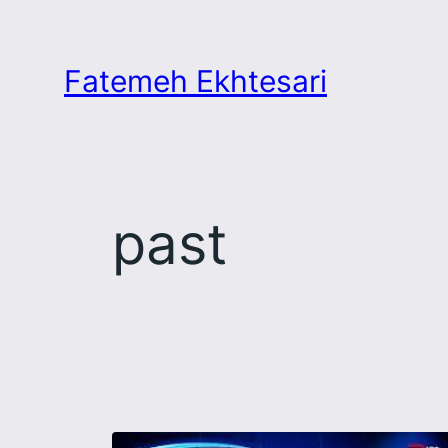
Skip
to
Fatemeh Ekhtesari
content
past