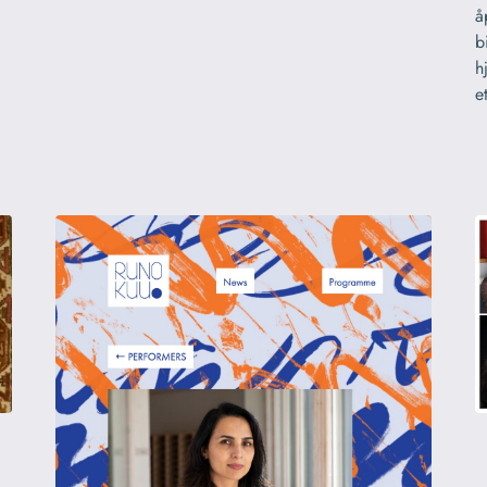
å
b
h
e