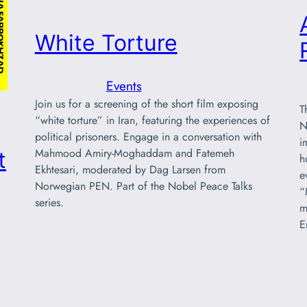
White Torture
Events
Join us for a screening of the short film exposing
T
“white torture” in Iran, featuring the experiences of
N
political prisoners. Engage in a conversation with
i
Mahmood Amiry-Moghaddam and Fatemeh
t
h
Ekhtesari, moderated by Dag Larsen from
e
Norwegian PEN. Part of the Nobel Peace Talks
“
series.
m
E