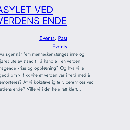
ASYLET VED
VERDENS ENDE
Events
, 
Past
Events
va skjer når fem mennesker stenges inne og
jøres ute av stand til å handle i en verden i
iltagende krise og oppløsning? Og hva ville
kjedd om vi fikk vite at verden var i ferd med å
emonteres? At vi bokstavelig talt, befant oss ved
erdens ende? Ville vi i det hele tatt klart…