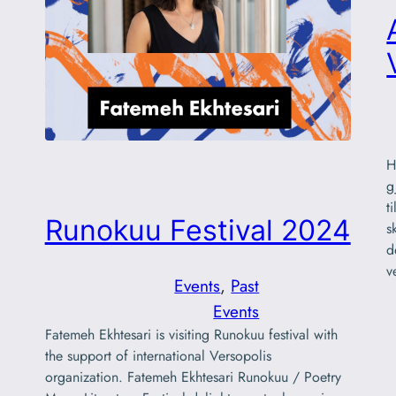
H
g
t
Runokuu Festival 2024
s
d
v
Events
, 
Past
Events
Fatemeh Ekhtesari is visiting Runokuu festival with
the support of international Versopolis
organization. Fatemeh Ekhtesari Runokuu / Poetry