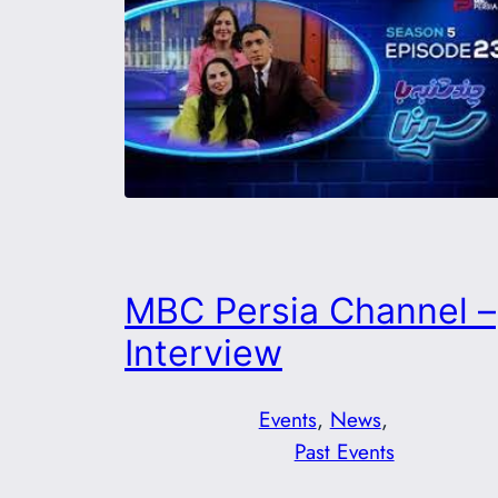
MBC Persia Channel –
Interview
Events
, 
News
, 
Past Events