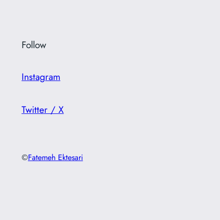
Follow
Instagram
Twitter / X
©
Fatemeh Ektesari